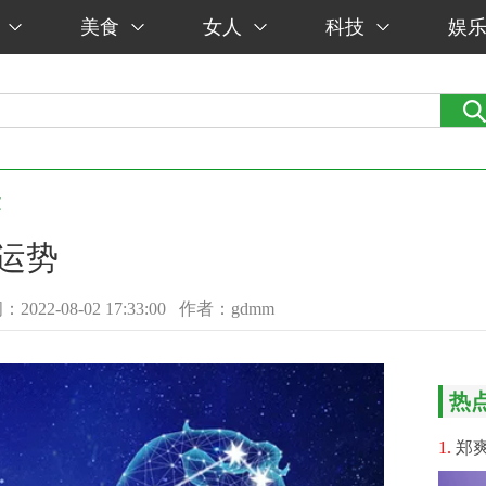
美食
女人
科技
娱
文
座运势
022-08-02 17:33:00
作者：gdmm
热
1.
郑爽不