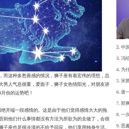
2.
中国电
3.
冯绍
4.
为什
，而这种多愁善感的情况，狮子座有着宏伟的理想，总
5.
宋茜
大男人气息很重，爱面子，狮子女热情阳光，对朋友讲
6.
唐一
8月份的运势吧！
7.
郑爽最
是回绝开端一段感情的。这是由于他们觉得感情大大的拖
8.
一次
否则他们什么事情都没有方法为所欲为的去做了，会很
9.
恶
狮子座也是很冷漠的不给予回应，他们享用独身生活。