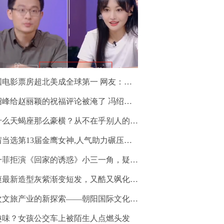
影票房超北美成全球第一 网友：说明我们都爱看电影！
峰给赵丽颖的祝福评论被淹了 冯绍峰求粉丝捞一把？
么天蝎座那么豪横？从不在乎别人的感受？
当选第13届金鹰女神,人气助力碾压谭松韵
菲拒演《回家的诱惑》小三一角，疑任性退赛节目？
新造型灰紫渐变短发，又酷又飒化身＂坏女孩＂突破自我
文旅产业的新探索——朝阳国际文化旅游节即将开幕
趣味？女孩公交车上被陌生人点燃头发