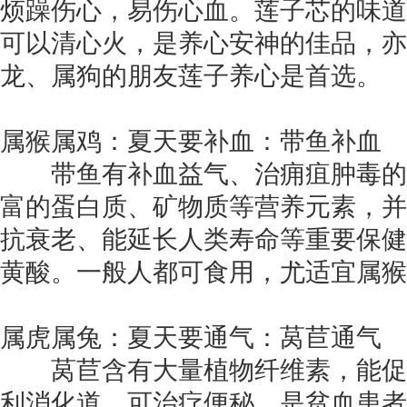
烦躁伤心，易伤心血。莲子芯的味道
可以清心火，是养心安神的佳品，亦
龙、属狗的朋友莲子养心是首选。
属猴属鸡：夏天要补血：带鱼补血
带鱼有补血益气、治痈疽肿毒的
富的蛋白质、矿物质等营养元素，并
抗衰老、能延长人类寿命等重要保健
黄酸。一般人都可食用，尤适宜属猴
属虎属兔：夏天要通气：莴苣通气
莴苣含有大量植物纤维素，能促
利消化道，可治疗便秘，是贫血患者