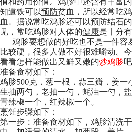
值和药用价值。鸡胗中还含有丰富的
知道铁可以
预防
贫血，所以经常吃鸡
血。据说常吃鸡胗还可以预防结石的
见，常吃鸡胗对人体的
健康
是十分有
鸡胗要想做的好吃也不是一件容
比较硬，很多人做不好很难嚼动。今
看看怎样能做出又鲜又嫩的
炒鸡胗
吧
准备食材如下：
鸡胗500克，葱一根，蒜三瓣，姜一
生抽两勺，老抽一勺，蚝油一勺，盐
青辣椒一个，红辣椒一个。
烹饪步骤如下：
第一步：准备食材如下，鸡胗清洗干
中，加适量的清水，加葱段，姜片，